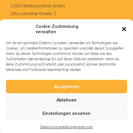
LOGO-Werbetechnik GmbH
Otto-Lilienthal-Straße 2
D-52477 Alsdorf
Cookie-Zustimmung
verwalten
Kontakt
Um dir ein optimales Erlebnis zu bieten, verwenden wir Technologien wie
info@logowerke.de
Cookies, um Geräteinformationen zu speichern und/oder darauf zuzugreifen.
Wenn du diesen Technologien zustimmst, können wir Daten wie das
Telefon 02404 66441
Surfverhalten oder eindeutige IDs auf dieser Website verarbeiten. Wenn du
deine Zustimmung nicht erteilst oder zurückziehst, können bestimmte
Rechtliches
Merkmale und Funktionen beeinträchtigt werden.
Impressum
Akzeptieren
Datenschutz
AGB
Ablehnen
Folge uns auch auf
Einstellungen ansehen
Datenschutzerklärung
Impressum