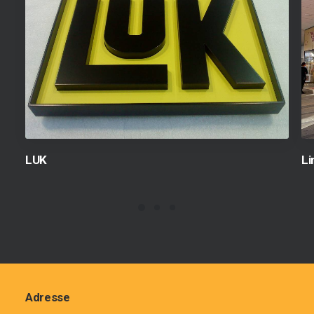
LUK
Li
Adresse