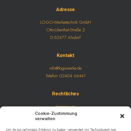
Adresse
LOGO-Werbetechnik GmbH
Otto-Lilienthal-Straße 2
D-52477 Alsdorf
Kontakt
info@logowerke.de
Telefon 02404 66441
Rechtliches
Impressum
Cookie-Zustimmung
Datenschutz
verwalten
AGB
Um dir ein optimales Erlebnis zu bieten, verwenden wir Technologien wie