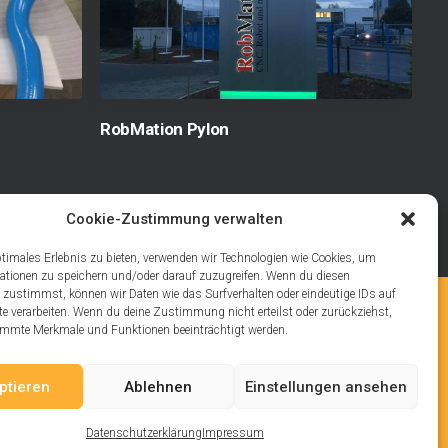
RobMation Pylon
Cookie-Zustimmung verwalten
ptimales Erlebnis zu bieten, verwenden wir Technologien wie Cookies, um
ationen zu speichern und/oder darauf zuzugreifen. Wenn du diesen
 zustimmst, können wir Daten wie das Surfverhalten oder eindeutige IDs auf
te verarbeiten. Wenn du deine Zustimmung nicht erteilst oder zurückziehst,
ches
Folge uns auch auf
mmte Merkmale und Funktionen beeinträchtigt werden.
um
ptieren
Ablehnen
Einstellungen ansehen
utz
Datenschutzerklärung
Impressum