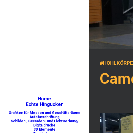
#HOHLKÖRPE
Cam
Home
Echte Hingucker
Grafiken für Messen und Geschäftsräume
Autobeschriftung
Schilder-, Fassaden- und Lichtwerbung/
Digitaldrucke
3D Elemente