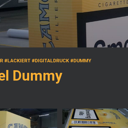
R #LACKIERT #DIGITALDRUCK #DUMMY
el Dummy