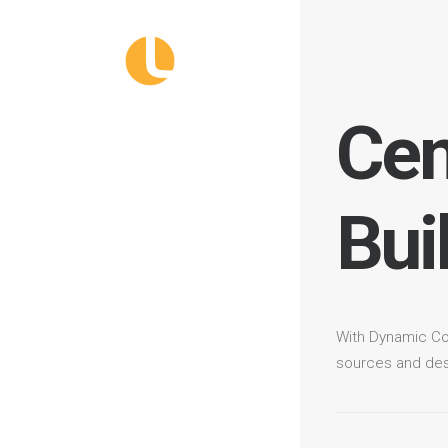
Cen
Bui
With Dynamic Co
sources and desi