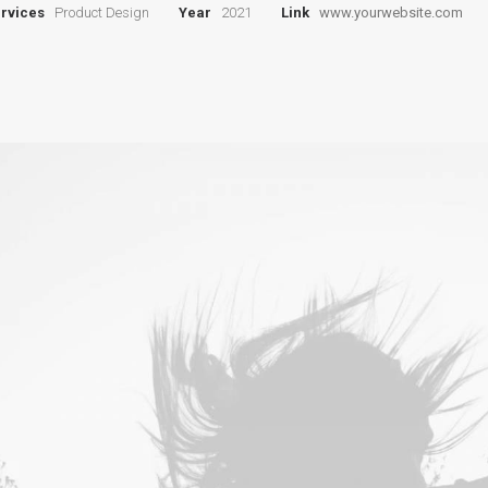
rvices
Product Design
Year
2021
Link
www.yourwebsite.com