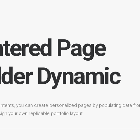
tered Page
lder Dynamic
ntents, you can create personalized pages by populating data fro
gn your own replicable portfolio layout.