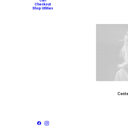
Cart
Checkout
Shop Utlities
Cente