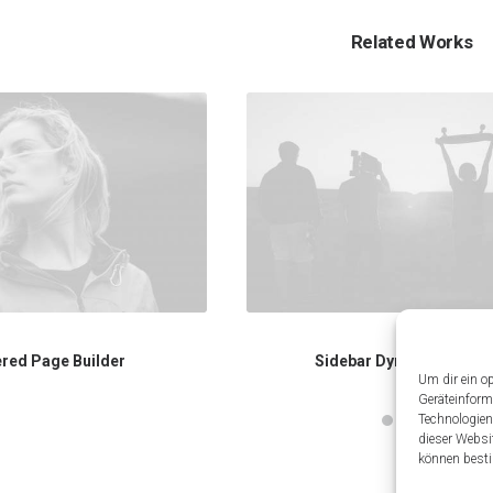
Related Works
red Page Builder
Sidebar Dynamic Conten
Um dir ein o
Geräteinform
Technologien
dieser Websi
können besti