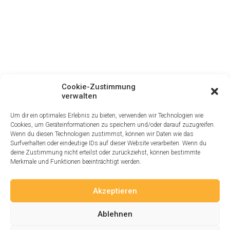
Portfolio Lists One
Portfolio Lists Two
Centered Layouts
Page Builder Dynamic
Page Builder
Centered Stack
Centered Gallery
Nothing Found
Centered Slides
Centered Stack Full
Cookie-Zustimmung
Centered Gallery Full
verwalten
It seems we can’t find what you’re looking for. Perhaps
Centered Slides Full
searching can help.
Sidebar Layouts
Um dir ein optimales Erlebnis zu bieten, verwenden wir Technologien wie
Page Builder Dynamic
Cookies, um Geräteinformationen zu speichern und/oder darauf zuzugreifen.
Page Builder
Wenn du diesen Technologien zustimmst, können wir Daten wie das
Sidebar Stack
Surfverhalten oder eindeutige IDs auf dieser Website verarbeiten. Wenn du
Sidebar Gallery
deine Zustimmung nicht erteilst oder zurückziehst, können bestimmte
Sidebar Slides
Merkmale und Funktionen beeinträchtigt werden.
Sidebar Stack Full
Sidebar Gallery Full
Akzeptieren
Sidebar Slides Full
Blog Lists One
Blog Lists Two
Ablehnen
© 2026 Logowerke. All rights reserved
Post Layouts